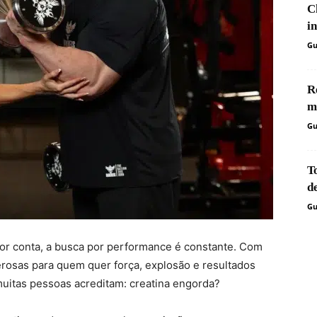
C
i
Gu
R
m
Gu
T
d
Gu
uor conta, a busca por performance é constante. Com
derosas para quem quer força, explosão e resultados
muitas pessoas acreditam: creatina engorda?