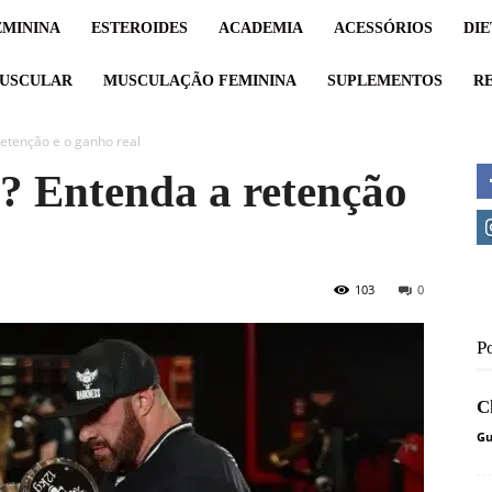
MININA
ESTEROIDES
ACADEMIA
ACESSÓRIOS
DIE
USCULAR
MUSCULAÇÃO FEMININA
SUPLEMENTOS
RE
etenção e o ganho real
? Entenda a retenção
103
0
P
C
Gu