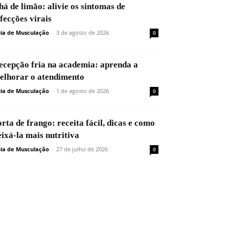
há de limão: alivie os sintomas de
nfecções virais
ia de Musculação
-
3 de agosto de 2026
0
ecepção fria na academia: aprenda a
elhorar o atendimento
ia de Musculação
-
1 de agosto de 2026
0
orta de frango: receita fácil, dicas e como
eixá-la mais nutritiva
ia de Musculação
-
27 de julho de 2026
0