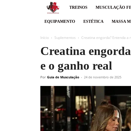
Guia
TREINOS
MUSCULAÇÃO FE
de
EQUIPAMENTO
ESTÉTICA
MASSA M
musculação,
Início
Suplementos
Creatina engorda? Entenda a r
Creatina engorda
Suor
e o ganho real
hoje,
resultado
Por
Guia de Musculação
-
24 de novembro de 2025
amanhã.