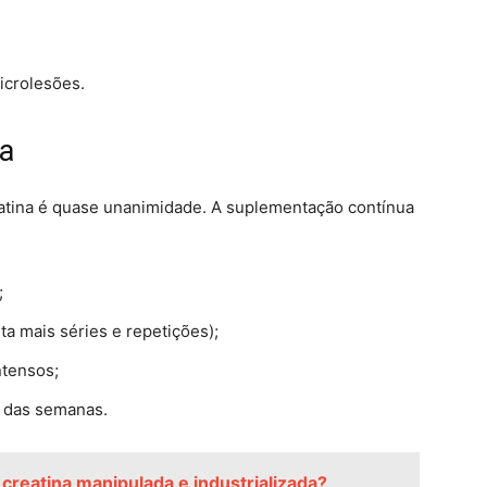
icrolesões.
ca
reatina é quase unanimidade. A suplementação contínua
;
ta mais séries e repetições);
ntensos;
o das semanas.
 creatina manipulada e industrializada?