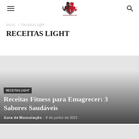
Guia
de
Início
Receitas light
RECEITAS LIGHT
musculação,
Academia
Acessórios
Dietas
Entrenamientos
Equipamento
Suor
Esteroides
Estética
Massa Muscular
Musculação Feminina
Receitas light
Suplementos
Treinos
Web-stories
hoje,
resultado
RECEITAS LIGHT
amanhã.
Receitas Fitness para Emagrecer: 3
Sabores Saudáveis
Guia de Musculação
-
8 de junho de 2025