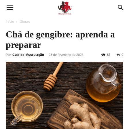
Guia
de
Início
Dietas
Chá de gengibre: aprenda a
musculação,
preparar
Suor
Por
Guia de Musculação
-
23 de fevereiro de 2026
67
0
hoje,
resultado
amanhã.