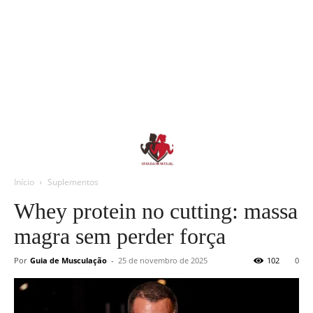
Início
Suplementos
Whey protein no cutting: massa
magra sem perder força
Por
Guia de Musculação
-
25 de novembro de 2025
102
0