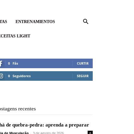
TAS
ENTRENAMIENTOS
CEITAS LIGHT
0
Fãs
CURTIR
0
Seguidores
SEGUIR
ostagens recentes
há de quebra-pedra: aprenda a preparar
ia de Musculação
-
3 de agosto de 2026
0