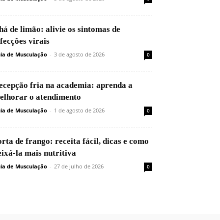
há de limão: alivie os sintomas de
nfecções virais
ia de Musculação
-
3 de agosto de 2026
0
ecepção fria na academia: aprenda a
elhorar o atendimento
ia de Musculação
-
1 de agosto de 2026
0
orta de frango: receita fácil, dicas e como
eixá-la mais nutritiva
ia de Musculação
-
27 de julho de 2026
0