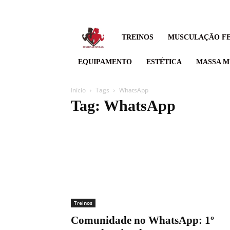
Guia
TREINOS
MUSCULAÇÃO FE
de
EQUIPAMENTO
ESTÉTICA
MASSA M
musculação,
Início
Tags
WhatsApp
Tag: WhatsApp
Suor
hoje,
resultado
amanhã.
Treinos
Comunidade no WhatsApp: 1º