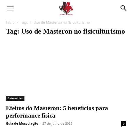
Guia
de
Início
Tags
Uso de Masteron no fisiculturismo
Tag: Uso de Masteron no fisiculturismo
musculação,
Suor
hoje,
resultado
amanhã.
Esteroides
Efeitos do Masteron: 5 benefícios para
performance física
Guia de Musculação
-
27 de julho de 2025
0