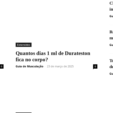
C
i
Gu
R
m
Esteroides
Gu
Quantos dias 1 ml de Durateston
fica no corpo?
T
Guia de Musculação
-
23 de março de 2025
d
0
0
Gu