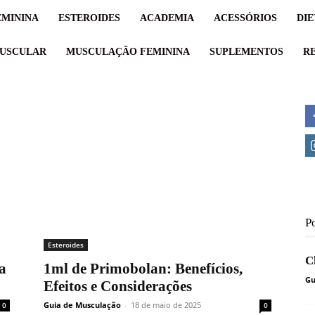
MININA
ESTEROIDES
ACADEMIA
ACESSÓRIOS
DIE
USCULAR
MUSCULAÇÃO FEMININA
SUPLEMENTOS
RE
P
Esteroides
C
a
1ml de Primobolan: Benefícios,
Gu
Efeitos e Considerações
Guia de Musculação
-
18 de maio de 2025
0
0