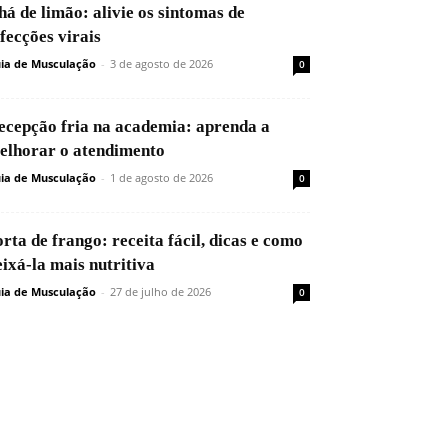
há de limão: alivie os sintomas de
nfecções virais
ia de Musculação
-
3 de agosto de 2026
0
ecepção fria na academia: aprenda a
elhorar o atendimento
ia de Musculação
-
1 de agosto de 2026
0
orta de frango: receita fácil, dicas e como
eixá-la mais nutritiva
ia de Musculação
-
27 de julho de 2026
0