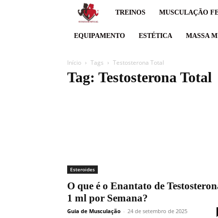
Guia
TREINOS
MUSCULAÇÃO FE
de
EQUIPAMENTO
ESTÉTICA
MASSA M
musculação,
Início
Tags
Testosterona Total
Tag: Testosterona Total
Suor
hoje,
resultado
amanhã.
Esteroides
O que é o Enantato de Testosteron
1 ml por Semana?
Guia de Musculação
-
24 de setembro de 2025