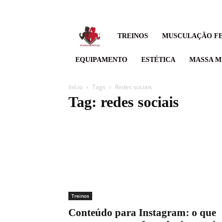
Guia
TREINOS
MUSCULAÇÃO FE
de
EQUIPAMENTO
ESTÉTICA
MASSA M
musculação,
Início
Tags
Redes sociais
Tag: redes sociais
Suor
hoje,
resultado
amanhã.
Treinos
Conteúdo para Instagram: o que