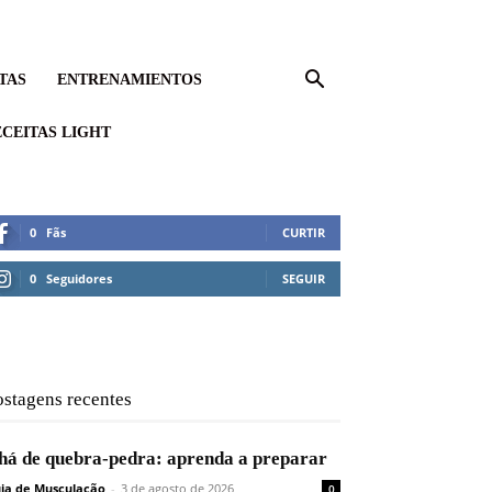
TAS
ENTRENAMIENTOS
CEITAS LIGHT
0
Fãs
CURTIR
0
Seguidores
SEGUIR
ostagens recentes
há de quebra-pedra: aprenda a preparar
ia de Musculação
-
3 de agosto de 2026
0