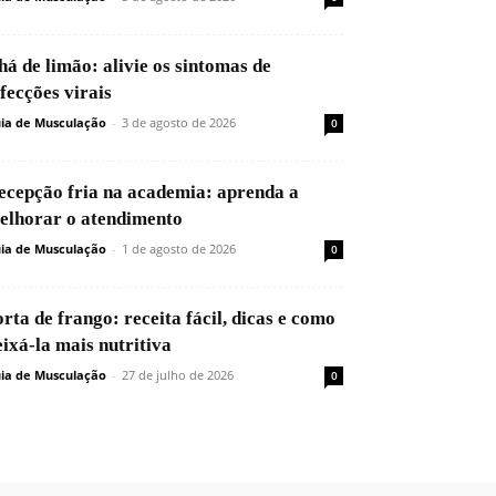
há de limão: alivie os sintomas de
nfecções virais
ia de Musculação
-
3 de agosto de 2026
0
ecepção fria na academia: aprenda a
elhorar o atendimento
ia de Musculação
-
1 de agosto de 2026
0
orta de frango: receita fácil, dicas e como
eixá-la mais nutritiva
ia de Musculação
-
27 de julho de 2026
0