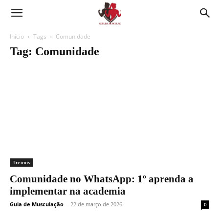
Guia
de
Início
Tags
Comunidade
Tag: Comunidade
musculação,
Suor
hoje,
resultado
amanhã.
Treinos
Comunidade no WhatsApp: 1º aprenda a
implementar na academia
Guia de Musculação
-
22 de março de 2026
0