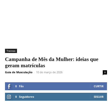
Treinos
Campanha de Mês da Mulher: ideias que
geram matrículas
Guia de Musculação
-
10 de março de 2026
0
0
Fãs
CURTIR
0
Seguidores
SEGUIR